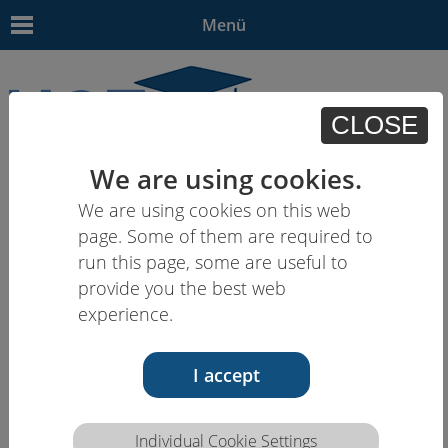
Menü
CLOSE
We are using cookies.
EN
|
DE
|
PL
| HU |
HE
We are using cookies on this web
page. Some of them are required to
run this page, some are useful to
provide you the best web
experience.
I accept
Individual Cookie Settings